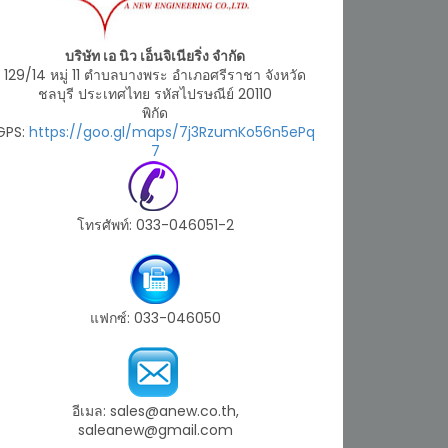
บริษัท เอ นิว เอ็นจิเนียริ่ง จำกัด
129/14 หมู่ 11 ตำบลบางพระ อำเภอศรีราชา จังหวัด
ชลบุรี ประเทศไทย รหัสไปรษณีย์ 20110
พิกัด
GPS:
https://goo.gl/maps/7j3RzumKo56n5ePq
7
โทรศัพท์: 033-046051-2
แฟกซ์: 033-046050
อีเมล: sales@anew.co.th,
saleanew@gmail.com