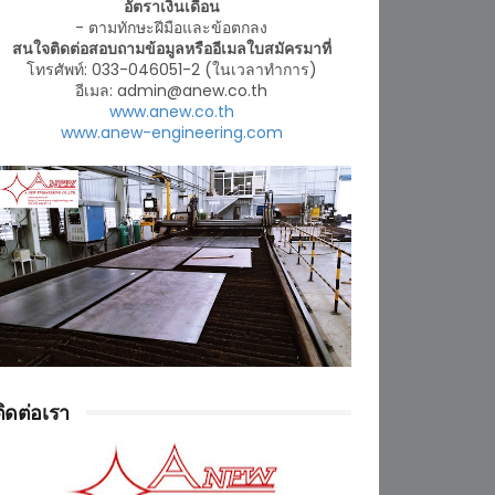
อัตราเงินเดือน
- ตามทักษะฝีมือและข้อตกลง
สนใจติดต่อสอบถามข้อมูลหรืออีเมลใบสมัครมาที่
โทรศัพท์: 033-046051-2 (ในเวลาทำการ)
อีเมล: admin@anew.co.th
www.anew.co.th
www.anew-engineering.com
ติดต่อเรา