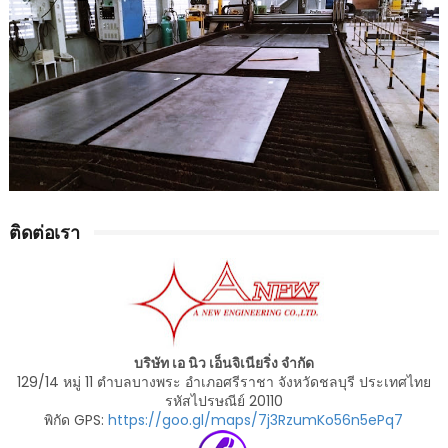
ติดต่อเรา
บริษัท เอ นิว เอ็นจิเนียริ่ง จำกัด
129/14 หมู่ 11 ตำบลบางพระ อำเภอศรีราชา จังหวัดชลบุรี ประเทศไทย
รหัสไปรษณีย์ 20110
พิกัด GPS:
https://goo.gl/maps/7j3RzumKo56n5ePq7