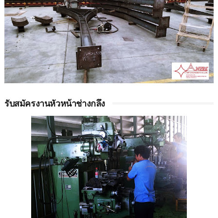
รับสมัครงานหัวหน้าช่างกลึง